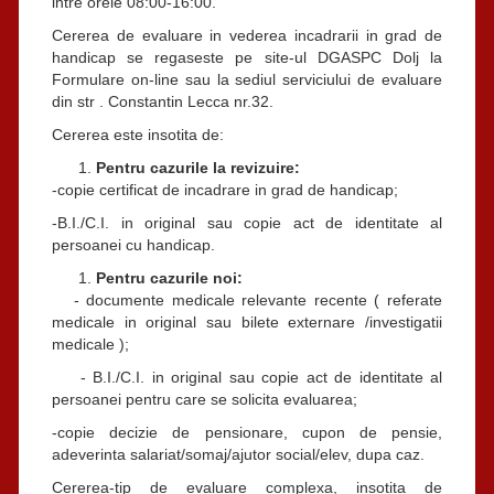
intre orele 08:00-16:00.
Cererea de evaluare in vederea incadrarii in grad de
handicap se regaseste pe site-ul DGASPC Dolj la
Formulare on-line sau la sediul serviciului de evaluare
din str . Constantin Lecca nr.32.
Cererea este insotita de:
Pentru cazurile la revizuire:
-copie certificat de incadrare in grad de handicap;
-B.I./C.I. in original sau copie act de identitate al
persoanei cu handicap.
Pentru cazurile noi:
- documente medicale relevante recente ( referate
medicale in original sau bilete externare /investigatii
medicale );
- B.I./C.I. in original sau copie act de identitate al
persoanei pentru care se solicita evaluarea;
-copie decizie de pensionare, cupon de pensie,
adeverinta salariat/somaj/ajutor social/elev, dupa caz.
Cererea-tip de evaluare complexa, insotita de