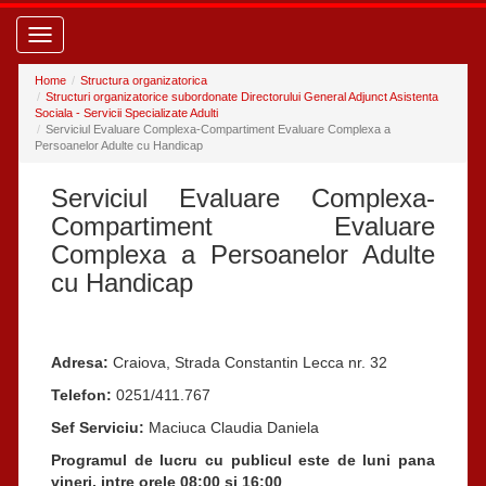
Toggle
navigation
Home
Structura organizatorica
Structuri organizatorice subordonate Directorului General Adjunct Asistenta
Sociala - Servicii Specializate Adulti
Serviciul Evaluare Complexa-Compartiment Evaluare Complexa a
Persoanelor Adulte cu Handicap
Serviciul Evaluare Complexa-
Compartiment Evaluare
Complexa a Persoanelor Adulte
cu Handicap
Adresa:
Craiova, Strada Constantin Lecca nr. 32
Telefon:
0251/411.767
Sef Serviciu:
Maciuca Claudia Daniela
Programul de lucru cu publicul este de luni pana
vineri, intre orele 08:00 si 16:00