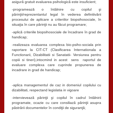
asigură gratuit evaluarea psihologică este insuficient;
-programează o întâlnire cu copilul şi
părinţii/reprezentantul legal în vederea definitivării
procesului de aplicare a criteriilor biopsihosociale, în
situaţia în care părinţii nu au făcut programare;
-aplică criteriile biopsihosociale de încadrare în grad de
handicap;
-realizeaza evaluarea complexa bio-psiho-sociala prin
raportare la CIT-CT (Clasificarea Internationala a
Functionarii, Dizabilitatii si Sanatatii- Versiunea pentru
copiii si tineri),intocmind in acest sens raportul de
evaluare complexa care cuprinde propunerea de
incadrare in grad de handicap;
-aplica managementul de caz in domeniul copilului cu
dizabilitati, respectand legislatia in vigoare
-intervievează părinţii şi copilul în cadrul întâlnirii
programate, ocazie cu care consiliază părinţii asupra
păstrării documentelor în condiţii de siguranţă;