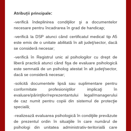
Atribuții principale:
-verifică îndeplinirea condiţiilor şi a documentelor
necesare pentru încadrarea în grad de handicap;
-verifică la DSP atunci când certificatul medical tip A5
este emis de o unitate abilitată în alt judeţ/sector, dacă
se consideră necesar;
-verifică în Registrul unic al psihologilor cu drept de
liberă practică atunci când fişa de evaluare psihologică
este semnată de un psiholog atestat în alt judeţ/sector,
dacă se consideră necesar;
-solicită documentele lipsă sau suplimentare pentru
conformitate profesioniştilor implicaţi în
evaluare/părinţilor/reprezentantului legal/managerului
de caz numit pentru copiii din sistemul de protecţie
specială;
-realizează evaluarea psihologică în condiţiile prevăzute
de prezentul ordin în situaţiile în care numărul de
psihologi din unitatea administrativ-teritorială care