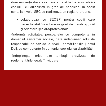
-ține evidenţa dosarelor care au stat la baza încadrării
copilului cu dizabilităţi în grad de handicap; în acest
sens, la nivelul SEC se realizează un registru propriu;
colaboreaza cu SEOSP pentru copiii care
necesită atât încadrare în grad de handicap, cât
şi orientare şcolară/profesională;
-îndrumă activitatea persoanelor cu competente în
domeniul asistenței sociale, care îndeplinesc rolul de
responsabili de caz de la nivelul primăriilor din județul
Dolj, cu competențe în domeniul copilului cu dizabilități;
-îndeplineşte orice alte atribuţii prevăzute de
reglementările legale în vigoare.