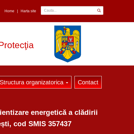
Home
|
Harta site
Protecţia
Structura organizatorica
Contact
entizare energetică a clădirii
ești, cod SMIS 357437