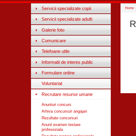
Servicii specializate copii
Home
Servicii specializate adulti
R
Galerie foto
Comunicare
Telefoane utile
Informatii de interes public
Formulare online
Voluntariat
Recrutare resurse umane
Anunturi concurs
Arhiva concursuri angajari
Rezultate concursuri
Anunt examen testare
profesionala